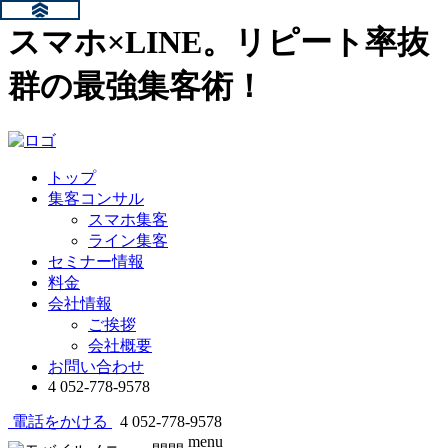
スマホ×LINE。リピート率抜
群の最強集客術！
トップ
集客コンサル
スマホ集客
ライン集客
セミナー情報
料金
会社情報
ご挨拶
会社概要
お問い合わせ
4
052-778-9578
電話をかける
4
052-778-9578
menu