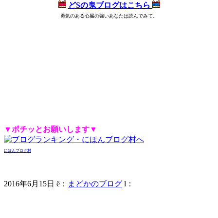
どSの鬼ブログはこちら
勇気のある心臓の強いあなたは読んでみて。
8px;">
スマホ集客,藤城まどか,店舗集客,売上,集客,売上アップ,集客方法,ノウハウ,媒体,メディア,売上倍増,向上,赤字,
赤字解消,V字回復,利益を伸ばす,売上が落ちた,うまくいかない,貯金を食いつぶす,赤字店舗,倒産,不安,広告費,貧乏経営者,
黒字化,増益,収入増加,名古屋唯一,女性コンサル,美人,小売店,治療院集客,マーケティング,セールス,マインドセット,モチベ
ーション,年収1000万円,年収2000万円,年収3000万円,年収5000万円,年収,真面目なマーケティング,逆転,お金,商売,町興し,シ
ャッター商店街,働くママ,自宅開業,起業,ネイルサロン,居酒屋,美容院,マッサージ,ポーセラーツ,カービング,教室,レッスン,
サロン集客,ベビマ,ピアノ教室,生徒募集,店舗 集客,飲食店経営,飲食店 集客,飲食 研修,飲食 経営,経営コンサルタント,藤代
まどか,経営戦略,経営 セミナー,bar 経営,集客 セミナー,集客力,集客 チラシ,ブログ 集客,インバウンド 集客,ホームページ
集客,整骨院 集客,facebook 集客,twitter 集客,youtube 集客,チラシ制作 勉強,line@集客,sns集客,sns 集客,スマホコンサル,ライ
</span>
ンで集客,店 集客,ダイレクト出版,ますだたくお,MSD,ヒルズコンサルティング,しんのすけ,
▼ポチッとお願いします▼
にほんブログ村
2016年6月15日
ë
：
まどかのブログ
l
：