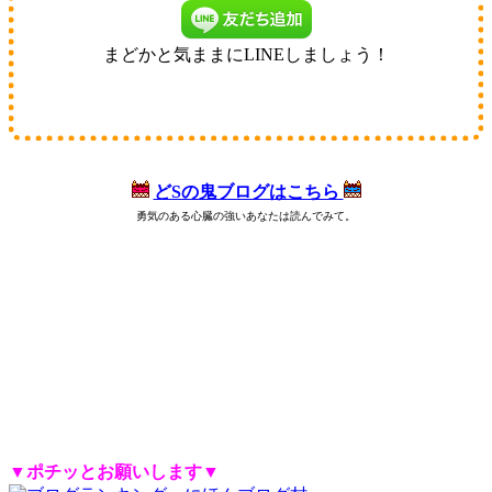
まどかと気ままにLINEしましょう！
どSの鬼ブログはこちら
勇気のある心臓の強いあなたは読んでみて。
8px;">
スマホ集客,藤城まどか,店舗集客,売上,集客,売上アップ,集客方法,ノウハウ,媒体,メディア,売上倍増,向上,赤字,
赤字解消,V字回復,利益を伸ばす,売上が落ちた,うまくいかない,貯金を食いつぶす,赤字店舗,倒産,不安,広告費,貧乏経営者,
黒字化,増益,収入増加,名古屋唯一,女性コンサル,美人,小売店,治療院集客,マーケティング,セールス,マインドセット,モチベ
ーション,年収1000万円,年収2000万円,年収3000万円,年収5000万円,年収,真面目なマーケティング,逆転,お金,商売,町興し,シ
ャッター商店街,働くママ,自宅開業,起業,ネイルサロン,居酒屋,美容院,マッサージ,ポーセラーツ,カービング,教室,レッスン,
サロン集客,ベビマ,ピアノ教室,生徒募集,店舗 集客,飲食店経営,飲食店 集客,飲食 研修,飲食 経営,経営コンサルタント,藤代
まどか,経営戦略,経営 セミナー,bar 経営,集客 セミナー,集客力,集客 チラシ,ブログ 集客,インバウンド 集客,ホームページ
集客,整骨院 集客,facebook 集客,twitter 集客,youtube 集客,チラシ制作 勉強,line@集客,sns集客,sns 集客,スマホコンサル,ライ
</span>
ンで集客,店 集客,ダイレクト出版,ますだたくお,MSD,ヒルズコンサルティング,しんのすけ,
▼ポチッとお願いします▼