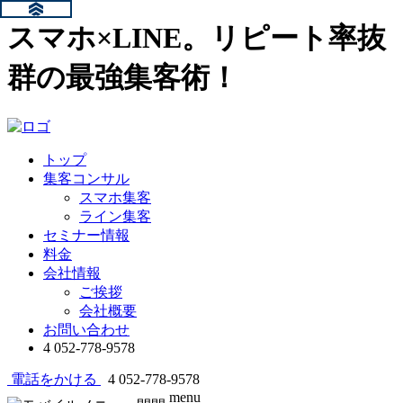
スマホ×LINE。リピート率抜
群の最強集客術！
トップ
集客コンサル
スマホ集客
ライン集客
セミナー情報
料金
会社情報
ご挨拶
会社概要
お問い合わせ
4
052-778-9578
電話をかける
4
052-778-9578
menu