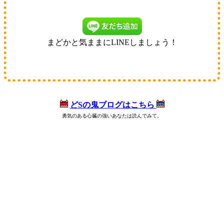
まどかと気ままにLINEしましょう！
どSの鬼ブログはこちら
勇気のある心臓の強いあなたは読んでみて。
8px;">
スマホ集客,藤城まどか,店舗集客,売上,集客,売上アップ,集客方法,ノウハウ,媒体,メディア,売上倍増,向上,赤字,
赤字解消,V字回復,利益を伸ばす,売上が落ちた,うまくいかない,貯金を食いつぶす,赤字店舗,倒産,不安,広告費,貧乏経営者,
黒字化,増益,収入増加,名古屋唯一,女性コンサル,美人,小売店,治療院集客,マーケティング,セールス,マインドセット,モチベ
ーション,年収1000万円,年収2000万円,年収3000万円,年収5000万円,年収,真面目なマーケティング,逆転,お金,商売,町興し,シ
ャッター商店街,働くママ,自宅開業,起業,ネイルサロン,居酒屋,美容院,マッサージ,ポーセラーツ,カービング,教室,レッスン,
サロン集客,ベビマ,ピアノ教室,生徒募集,店舗 集客,飲食店経営,飲食店 集客,飲食 研修,飲食 経営,経営コンサルタント,藤代
まどか,経営戦略,経営 セミナー,bar 経営,集客 セミナー,集客力,集客 チラシ,ブログ 集客,インバウンド 集客,ホームページ
集客,整骨院 集客,facebook 集客,twitter 集客,youtube 集客,チラシ制作 勉強,line@集客,sns集客,sns 集客,スマホコンサル,ライ
</span>
ンで集客,店 集客,ダイレクト出版,ますだたくお,MSD,ヒルズコンサルティング,しんのすけ,