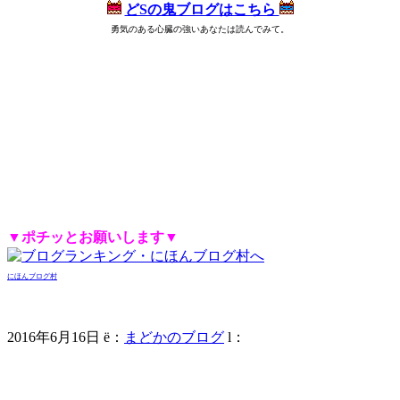
どSの鬼ブログはこちら
勇気のある心臓の強いあなたは読んでみて。
8px;">
スマホ集客,藤城まどか,店舗集客,売上,集客,売上アップ,集客方法,ノウハウ,媒体,メディア,売上倍増,向上,赤字,
赤字解消,V字回復,利益を伸ばす,売上が落ちた,うまくいかない,貯金を食いつぶす,赤字店舗,倒産,不安,広告費,貧乏経営者,
黒字化,増益,収入増加,名古屋唯一,女性コンサル,美人,小売店,治療院集客,マーケティング,セールス,マインドセット,モチベ
ーション,年収1000万円,年収2000万円,年収3000万円,年収5000万円,年収,真面目なマーケティング,逆転,お金,商売,町興し,シ
ャッター商店街,働くママ,自宅開業,起業,ネイルサロン,居酒屋,美容院,マッサージ,ポーセラーツ,カービング,教室,レッスン,
サロン集客,ベビマ,ピアノ教室,生徒募集,店舗 集客,飲食店経営,飲食店 集客,飲食 研修,飲食 経営,経営コンサルタント,藤代
まどか,経営戦略,経営 セミナー,bar 経営,集客 セミナー,集客力,集客 チラシ,ブログ 集客,インバウンド 集客,ホームページ
集客,整骨院 集客,facebook 集客,twitter 集客,youtube 集客,チラシ制作 勉強,line@集客,sns集客,sns 集客,スマホコンサル,ライ
</span>
ンで集客,店 集客,ダイレクト出版,ますだたくお,MSD,ヒルズコンサルティング,しんのすけ,
▼ポチッとお願いします▼
にほんブログ村
2016年6月16日
ë
：
まどかのブログ
l
：