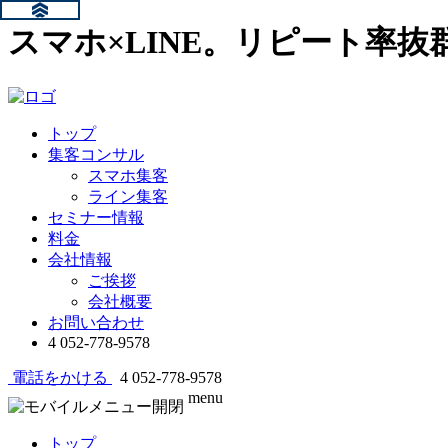
スマホ×LINE。リピート率
トップ
集客コンサル
スマホ集客
ライン集客
セミナー情報
料金
会社情報
ご挨拶
会社概要
お問い合わせ
4
052-778-9578
電話をかける
4
052-778-9578
menu
トップ