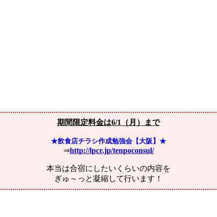
期間限定料金は6/1（月）まで
★飲食店チラシ作成勉強会【大阪】★
⇒
http://lpcr.jp/tenpoconsul/
本当は合宿にしたいくらいの内容を
ぎゅ～っと凝縮して行います！