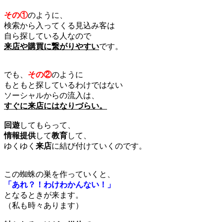
その①
のように、
検索から入ってくる見込み客は
自ら探している人なので
来店や購買に繋がりやすい
です。
でも、
その②
のように
もともと探しているわけではない
ソーシャルからの流入は、
すぐに来店にはなりづらい。
回遊
してもらって、
情報提供
して
教育
して、
ゆくゆく
来店
に結び付けていくのです。
この蜘蛛の巣を作っていくと、
「あれ？！わけわかんない！」
となるときが来ます。
（私も時々あります）