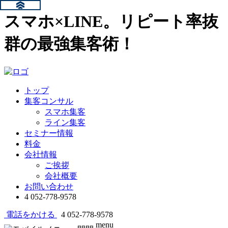
スマホ×LINE。リピート率抜
群の最強集客術！
トップ
集客コンサル
スマホ集客
ライン集客
セミナー情報
料金
会社情報
ご挨拶
会社概要
お問い合わせ
4
052-778-9578
電話をかける
4
052-778-9578
menu