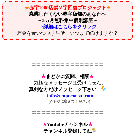
★
赤字1000店舗Ｖ字回復プロジェクト
★
廃業したくない赤字店舗のあなたへ
～3ヵ月無料集中個別講座～
⇒詳細はこちらをクリック
貯金を食いつぶす生活、いつまで続けますか？
〓〓〓〓〓〓〓〓〓〓〓〓〓〓〓
★
まどかに質問、相談
★
気軽なメッセージは受けません。
真剣な方だけメッセージ下さい！
info☆tenpoconsul.com
(☆を＠に変えてください)
〓〓〓〓〓〓〓〓〓〓〓〓〓〓〓
★
Youtubeチャンネル
★
チャンネル登録してね