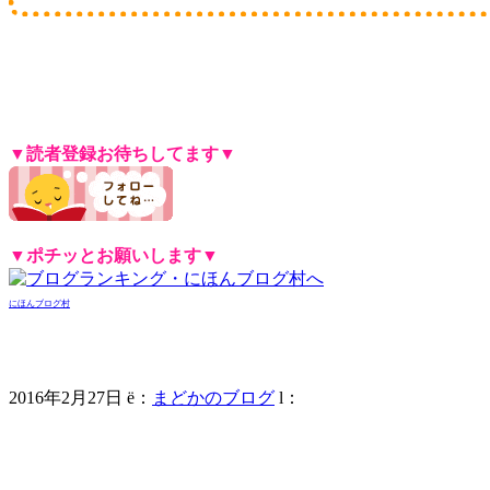
8px;">
スマホ集客,藤城まどか,店舗集客,売上,集客,売上アップ,集客方法,ノウハウ,媒体,メディア,売上倍増,向上,赤字
年収1000万円,年収2000万円,年収3000万円,年収5000万円,年収,真面目なマーケティング,逆転,お金,商売,町興し,シャッ
営 セミナー,bar 経営,集客 セミナー,集客力,集客 チラシ,ブログ 集客,インバウンド 集客,ホームページ 集客,整骨院 集客,faceboo
▼読者登録お待ちしてます▼
▼ポチッとお願いします
▼
にほんブログ村
2016年2月27日
ë
：
まどかのブログ
l
：