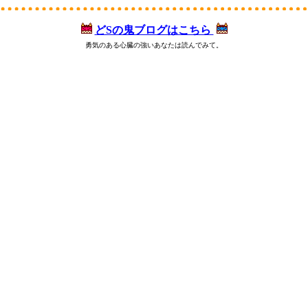
どSの鬼ブログはこちら
勇気のある心臓の強いあなたは読んでみて。
,赤字解消,V字回復,利益を伸ばす,売上が落ちた,うまくいかない,貯金を食いつぶす,赤字店舗,倒産,不安,広告費,貧乏経営者,黒字化
ター商店街,働くママ,自宅開業,起業,ネイルサロン,居酒屋,美容院,マッサージ,ポーセラーツ,カービング,教室,レッスン,サロン集客,ベ
k 集客,twitter 集客,youtube 集客,チラシ制作 勉強,line@集客,sns集客,sns 集客,スマホコンサル,ラインで集客,店 集客