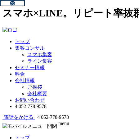
スマホ×LINE。リピート率
トップ
集客コンサル
スマホ集客
ライン集客
セミナー情報
料金
会社情報
ご挨拶
会社概要
お問い合わせ
4
052-778-9578
電話をかける
4
052-778-9578
menu
トップ