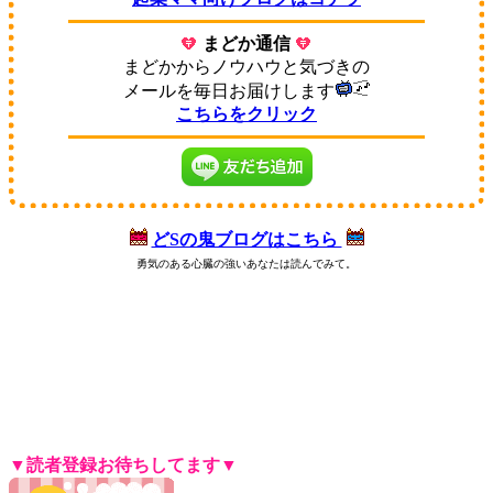
まどか通信
まどかからノウハウと気づきの
メールを毎日お届けします
こちらをクリック
どSの鬼ブログはこちら
勇気のある心臓の強いあなたは読んでみて。
8px;">
スマホ集客,藤城まどか,店舗集客,売上,集客,売上アップ,集客方法,ノウハウ,媒体,メディア,売上倍増,向上,赤字,
赤字解消,V字回復,利益を伸ばす,売上が落ちた,うまくいかない,貯金を食いつぶす,赤字店舗,倒産,不安,広告費,貧乏経営者,
黒字化,増益,収入増加,名古屋唯一,女性コンサル,美人,小売店,治療院集客,マーケティング,セールス,マインドセット,モチベ
ーション,年収1000万円,年収2000万円,年収3000万円,年収5000万円,年収,真面目なマーケティング,逆転,お金,商売,町興し,シ
ャッター商店街,働くママ,自宅開業,起業,ネイルサロン,居酒屋,美容院,マッサージ,ポーセラーツ,カービング,教室,レッスン,
サロン集客,ベビマ,ピアノ教室,生徒募集,店舗 集客,飲食店経営,飲食店 集客,飲食 研修,飲食 経営,経営コンサルタント,藤代
まどか,経営戦略,経営 セミナー,bar 経営,集客 セミナー,集客力,集客 チラシ,ブログ 集客,インバウンド 集客,ホームページ
集客,整骨院 集客,facebook 集客,twitter 集客,youtube 集客,チラシ制作 勉強,line@集客,sns集客,sns 集客,スマホコンサル,ライ
</span>
ンで集客,店 集客,ダイレクト出版,ますだたくお,MSD,ヒルズコンサルティング,しんのすけ,
▼読者登録お待ちしてます▼