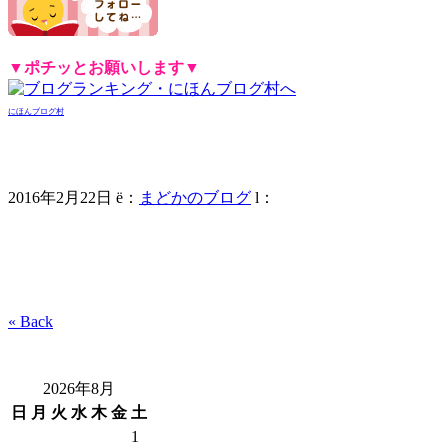
▼ポチッとお願いします
▼
にほんブログ村
2016年2月22日
ë
：
まどかのブログ
l
：
« Back
2026年8月
日
月
火
水
木
金
土
1