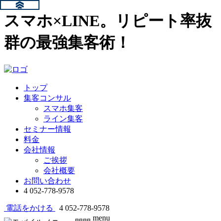
スマホ×LINE。リピート率抜
群の最強集客術！
トップ
集客コンサル
スマホ集客
ライン集客
セミナー情報
料金
会社情報
ご挨拶
会社概要
お問い合わせ
4
052-778-9578
電話をかける
4
052-778-9578
menu