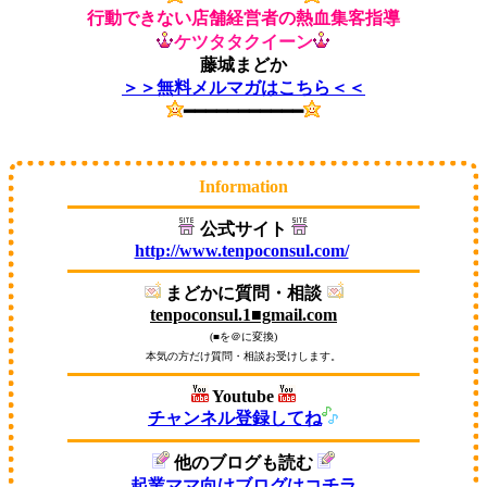
行動できない店舗経営者の熱血集客指導
ケツタタクイーン
藤城まどか
＞＞無料メルマガはこちら＜＜
━━━━━━━━━━━
Information
公式サイト
http://www.tenpoconsul.com/
まどかに質問・相談
tenpoconsul.1■gmail.com
(■を＠に変換)
本気の方だけ質問・相談お受けします。
Youtube
チャンネル登録してね
他のブログも読む
起業ママ向けブログはコチラ