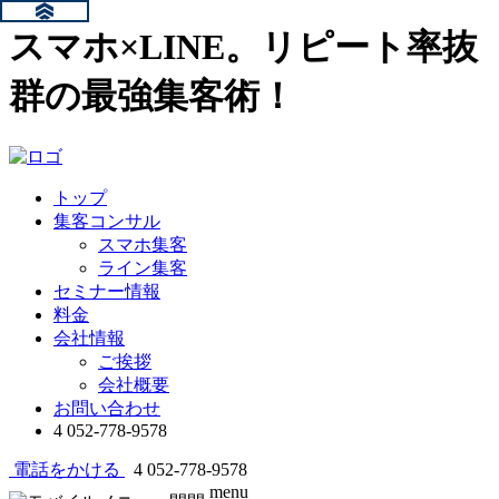
スマホ×LINE。リピート率抜
群の最強集客術！
トップ
集客コンサル
スマホ集客
ライン集客
セミナー情報
料金
会社情報
ご挨拶
会社概要
お問い合わせ
4
052-778-9578
電話をかける
4
052-778-9578
menu