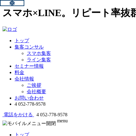
スマホ×LINE。リピート率
トップ
集客コンサル
スマホ集客
ライン集客
セミナー情報
料金
会社情報
ご挨拶
会社概要
お問い合わせ
4
052-778-9578
電話をかける
4
052-778-9578
menu
トップ