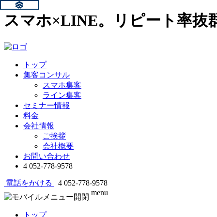
スマホ×LINE。リピート率
トップ
集客コンサル
スマホ集客
ライン集客
セミナー情報
料金
会社情報
ご挨拶
会社概要
お問い合わせ
4
052-778-9578
電話をかける
4
052-778-9578
menu
トップ