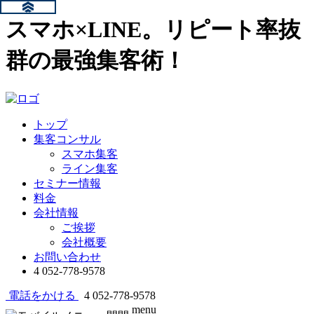
スマホ×LINE。リピート率抜
群の最強集客術！
トップ
集客コンサル
スマホ集客
ライン集客
セミナー情報
料金
会社情報
ご挨拶
会社概要
お問い合わせ
4
052-778-9578
電話をかける
4
052-778-9578
menu